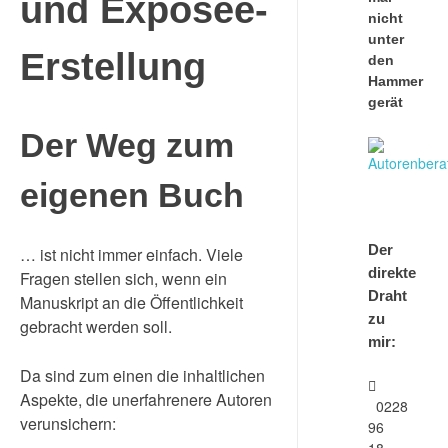
und Exposee-
nicht
unter
Erstellung
den
Hammer
gerät
Der Weg zum
eigenen Buch
Der
… ist nicht immer einfach. Viele
direkte
Fragen stellen sich, wenn ein
Draht
Manuskript an die Öffentlichkeit
zu
gebracht werden soll.
mir:
Da sind zum einen die inhaltlichen
Aspekte, die unerfahrenere Autoren
0228
verunsichern:
96
18